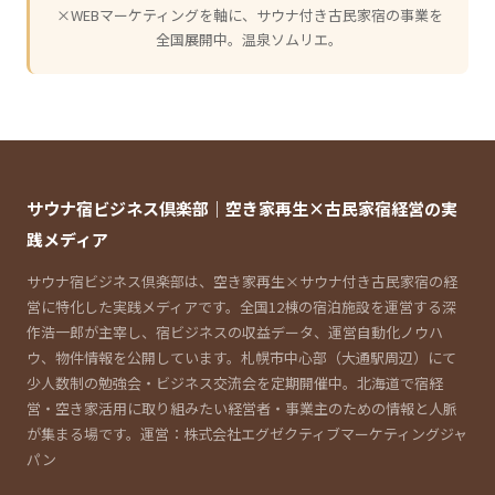
×WEBマーケティングを軸に、サウナ付き古民家宿の事業を
全国展開中。温泉ソムリエ。
サウナ宿ビジネス倶楽部｜空き家再生×古民家宿経営の実
践メディア
サウナ宿ビジネス倶楽部は、空き家再生×サウナ付き古民家宿の経
営に特化した実践メディアです。全国12棟の宿泊施設を運営する深
作浩一郎が主宰し、宿ビジネスの収益データ、運営自動化ノウハ
ウ、物件情報を公開しています。札幌市中心部（大通駅周辺）にて
少人数制の勉強会・ビジネス交流会を定期開催中。北海道で宿経
営・空き家活用に取り組みたい経営者・事業主のための情報と人脈
が集まる場です。運営：株式会社エグゼクティブマーケティングジャ
パン