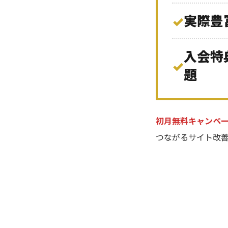
実際豊
✓
入会特
✓
題
初月無料キャンペ
つながるサイト改