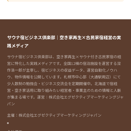
サウナ宿ビジネス倶楽部｜空き家再生×古民家宿経営の実
践メディア
サウナ宿ビジネス倶楽部は、空き家再生×サウナ付き古民家宿の経
営に特化した実践メディアです。全国12棟の宿泊施設を運営する深
作浩一郎が主宰し、宿ビジネスの収益データ、運営自動化ノウハ
ウ、物件情報を公開しています。札幌市中心部（大通駅周辺）にて
少人数制の勉強会・ビジネス交流会を定期開催中。北海道で宿経
営・空き家活用に取り組みたい経営者・事業主のための情報と人脈
が集まる場です。運営：株式会社エグゼクティブマーケティングジャ
パン
主催：株式会社エグゼクティブマーケティングジャパン