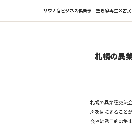
サウナ宿ビジネス倶楽部｜空き家再生×古民
札幌の異
札幌で異業種交流
声を耳にすること
会や勧誘目的の集