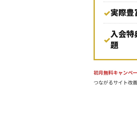
実際豊
✓
入会特
✓
題
初月無料キャンペ
つながるサイト改