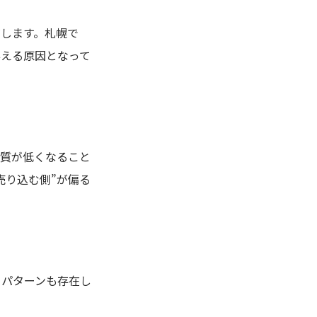
します。札幌で
与える原因となって
の質が低くなること
売り込む側”が偏る
うパターンも存在し