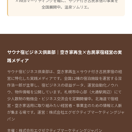
×WEBマーケティングを軸に、サウナ付き古民家宿の事業を
全国展開中。温泉ソムリエ。
サウナ宿ビジネス倶楽部｜空き家再生×古民家宿経営の実
践メディア
サウナ宿ビジネス倶楽部は、空き家再生×サウナ付き古民家宿の経
営に特化した実践メディアです。全国12棟の宿泊施設を運営する深
作浩一郎が主宰し、宿ビジネスの収益データ、運営自動化ノウハ
ウ、物件情報を公開しています。札幌市中心部（大通駅周辺）にて
少人数制の勉強会・ビジネス交流会を定期開催中。北海道で宿経
営・空き家活用に取り組みたい経営者・事業主のための情報と人脈
が集まる場です。運営：株式会社エグゼクティブマーケティングジャ
パン
主催：株式会社エグゼクティブマーケティングジャパン