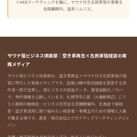
×WEBマーケティングを軸に、サウナ付き古民家宿の事業を
全国展開中。温泉ソムリエ。
サウナ宿ビジネス倶楽部｜空き家再生×古民家宿経営の実
践メディア
サウナ宿ビジネス倶楽部は、空き家再生×サウナ付き古民家宿の経
営に特化した実践メディアです。全国12棟の宿泊施設を運営する深
作浩一郎が主宰し、宿ビジネスの収益データ、運営自動化ノウハ
ウ、物件情報を公開しています。札幌市中心部（大通駅周辺）にて
少人数制の勉強会・ビジネス交流会を定期開催中。北海道で宿経
営・空き家活用に取り組みたい経営者・事業主のための情報と人脈
が集まる場です。運営：株式会社エグゼクティブマーケティングジャ
パン
主催：株式会社エグゼクティブマーケティングジャパン