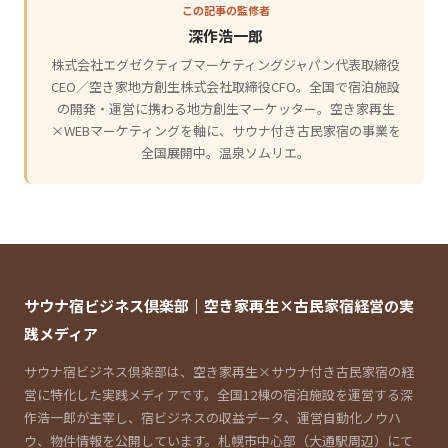
この記事の監修者
深作浩一郎
株式会社エグゼクティブマーケティングジャパン代表取締役
CEO／空き家地方創生株式会社取締役CFO。全国で宿泊施設
の開発・運営に携わる地方創生マーケッター。空き家再生
×WEBマーケティングを軸に、サウナ付き古民家宿の事業を
全国展開中。温泉ソムリエ。
サウナ宿ビジネス倶楽部｜空き家再生×古民家宿経営の実
践メディア
サウナ宿ビジネス倶楽部は、空き家再生×サウナ付き古民家宿の経
営に特化した実践メディアです。全国12棟の宿泊施設を運営する深
作浩一郎が主宰し、宿ビジネスの収益データ、運営自動化ノウハ
ウ、物件情報を公開しています。札幌市中心部（大通駅周辺）にて