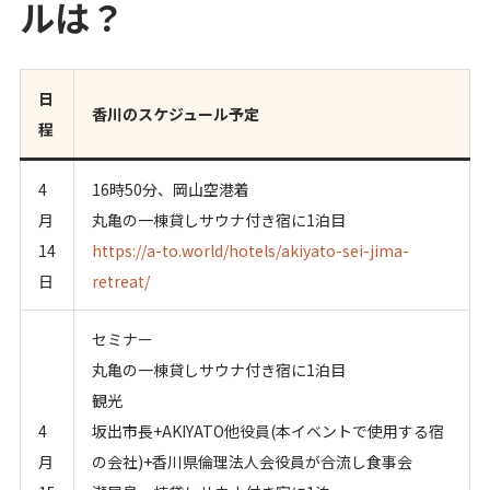
ルは？
日
香川のスケジュール予定
程
4
16時50分、岡山空港着
月
丸亀の一棟貸しサウナ付き宿に1泊目
14
https://a-to.world/hotels/akiyato-sei-jima-
日
retreat/
セミナー
丸亀の一棟貸しサウナ付き宿に1泊目
観光
4
坂出市長+AKIYATO他役員(本イベントで使用する宿
月
の会社)+香川県倫理法人会役員が合流し食事会