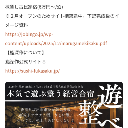
棟貸し古民家宿(6万円〜/泊)
※２月オープンのためサイト構築途中。下記完成後のイ
メージ資料
https://jobingo.jp/wp-
content/uploads/2025/12/marugamekikaku.pdf
【鮨深作について】
鮨深作公式サイト⇩
https://sushi-fukasaku.jp/