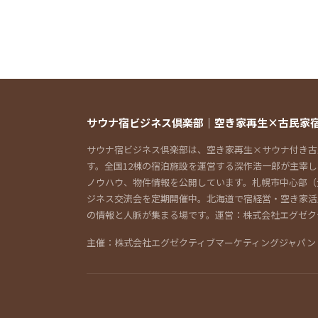
サウナ宿ビジネス倶楽部｜空き家再生×古民家
サウナ宿ビジネス倶楽部は、空き家再生×サウナ付き古
す。全国12棟の宿泊施設を運営する深作浩一郎が主宰
ノウハウ、物件情報を公開しています。札幌市中心部（
ジネス交流会を定期開催中。北海道で宿経営・空き家活
の情報と人脈が集まる場です。運営：株式会社エグゼク
主催：株式会社エグゼクティブマーケティングジャパン