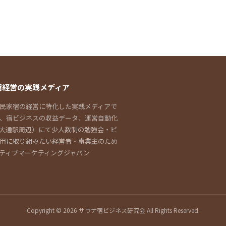
宿経営の実践メディア
民家宿の経営に特化した実践メディアで
し、宿ビジネスの収益データ、運営自動化
大通駅周辺）にて少人数制の勉強会・ビ
用に取り組みたい経営者・事業主のため
ティブマーケティングジャパン
Copyright © 2026 サウナ宿ビジネス研究会 All Rights Reserved.