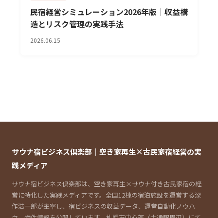
民宿経営シミュレーション2026年版｜収益構
造とリスク管理の実践手法
2026.06.15
サウナ宿ビジネス倶楽部｜空き家再生×古民家宿経営の実
践メディア
サウナ宿ビジネス倶楽部は、空き家再生×サウナ付き古民家宿の経
営に特化した実践メディアです。全国12棟の宿泊施設を運営する深
作浩一郎が主宰し、宿ビジネスの収益データ、運営自動化ノウハ
ウ、物件情報を公開しています。札幌市中心部（大通駅周辺）にて