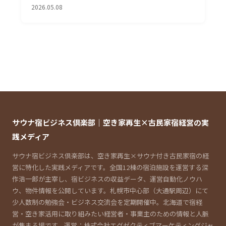
2026.05.08
サウナ宿ビジネス倶楽部｜空き家再生×古民家宿経営の実
践メディア
サウナ宿ビジネス倶楽部は、空き家再生×サウナ付き古民家宿の経
営に特化した実践メディアです。全国12棟の宿泊施設を運営する深
作浩一郎が主宰し、宿ビジネスの収益データ、運営自動化ノウハ
ウ、物件情報を公開しています。札幌市中心部（大通駅周辺）にて
少人数制の勉強会・ビジネス交流会を定期開催中。北海道で宿経
営・空き家活用に取り組みたい経営者・事業主のための情報と人脈
が集まる場です。運営：株式会社エグゼクティブマーケティングジャ