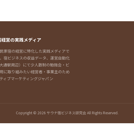
宿経営の実践メディア
民家宿の経営に特化した実践メディアで
し、宿ビジネスの収益データ、運営自動化
大通駅周辺）にて少人数制の勉強会・ビ
用に取り組みたい経営者・事業主のため
ティブマーケティングジャパン
Copyright © 2026 サウナ宿ビジネス研究会 All Rights Reserved.