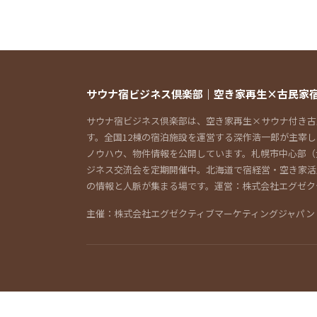
サウナ宿ビジネス倶楽部｜空き家再生×古民家
サウナ宿ビジネス倶楽部は、空き家再生×サウナ付き古
す。全国12棟の宿泊施設を運営する深作浩一郎が主宰
ノウハウ、物件情報を公開しています。札幌市中心部（
ジネス交流会を定期開催中。北海道で宿経営・空き家活
の情報と人脈が集まる場です。運営：株式会社エグゼク
主催：株式会社エグゼクティブマーケティングジャパン