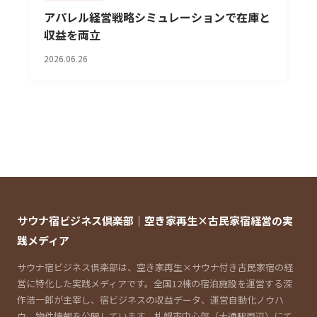
アパレル経営戦略シミュレーションで在庫と
収益を両立
2026.06.26
サウナ宿ビジネス倶楽部｜空き家再生×古民家宿経営の実
践メディア
サウナ宿ビジネス倶楽部は、空き家再生×サウナ付き古民家宿の経
営に特化した実践メディアです。全国12棟の宿泊施設を運営する深
作浩一郎が主宰し、宿ビジネスの収益データ、運営自動化ノウハ
ウ、物件情報を公開しています。札幌市中心部（大通駅周辺）にて