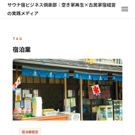
サウナ宿ビジネス倶楽部｜空き家再生×古民家宿経営
の実践メディア
TAG
宿泊業
宿泊業経営