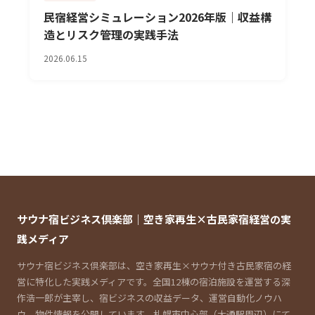
民宿経営シミュレーション2026年版｜収益構
造とリスク管理の実践手法
2026.06.15
サウナ宿ビジネス倶楽部｜空き家再生×古民家宿経営の実
践メディア
サウナ宿ビジネス倶楽部は、空き家再生×サウナ付き古民家宿の経
営に特化した実践メディアです。全国12棟の宿泊施設を運営する深
作浩一郎が主宰し、宿ビジネスの収益データ、運営自動化ノウハ
ウ、物件情報を公開しています。札幌市中心部（大通駅周辺）にて