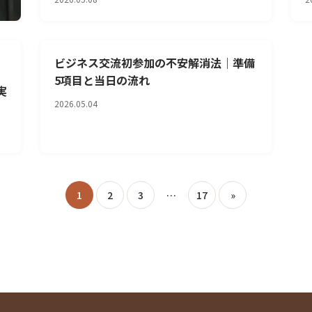
ビジネス交流初参加の不安解消法｜準備
収
5項目と当日の流れ
実
2026.05.04
投
1
2
3
…
17
»
稿
の
ペ
ー