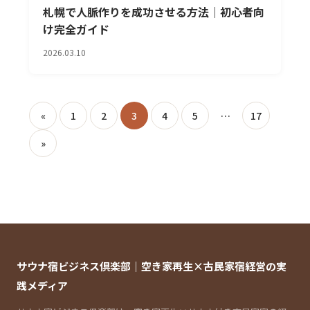
札幌で人脈作りを成功させる方法｜初心者向
け完全ガイド
2026.03.10
投
«
1
2
3
4
5
…
17
稿
»
の
ペ
ー
ジ
送
サウナ宿ビジネス倶楽部｜空き家再生×古民家宿経営の実
り
践メディア